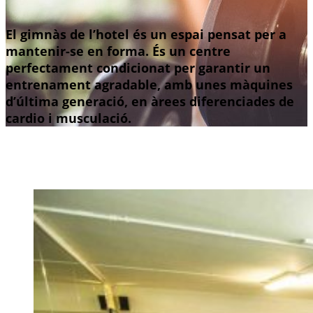
El gimnàs de l’hotel és un espai pensat per a
mantenir-se en forma. És un centre
perfectament condicionat per garantir un
entrenament agradable, amb unes màquines
d’última generació, en àrees diferenciades de
cardio i musculació.