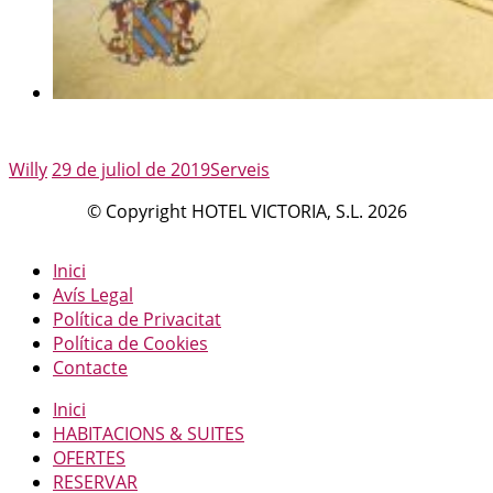
Author
Posted
Categories
Willy
29 de juliol de 2019
Serveis
on
© Copyright HOTEL VICTORIA, S.L. 2026
Inici
Avís Legal
Política de Privacitat
Política de Cookies
Contacte
Inici
HABITACIONS & SUITES
OFERTES
RESERVAR