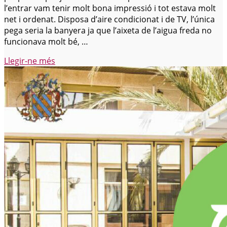
l’entrar vam tenir molt bona impressió i tot estava molt
net i ordenat. Disposa d’aire condicionat i de TV, l’única
pega seria la banyera ja que l’aixeta de l’aigua freda no
funcionava molt bé, …
prova
Llegir-ne més
«Bon
Hotel»