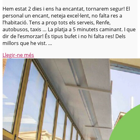
Hem estat 2 dies i ens ha encantat, tornarem segur! El
personal un encant, neteja excel·lent, no falta res a
l’habitació. Tens a prop tots els serveis, Renfe,
autobusos, taxis … La platja a 5 minutets caminant. I que
dir de l’esmorzar! És tipus bufet i no hi falta res! Dels
millors que he vist. …
prova
Llegir-ne més
«Excelent»