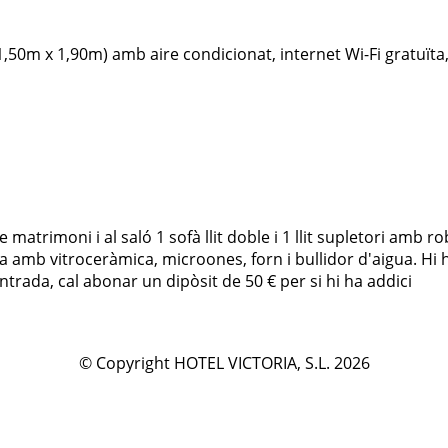
1,50m x 1,90m) amb aire condicionat, internet Wi-Fi gratuïta, 
rimoni i al saló 1 sofà llit doble i 1 llit supletori amb roba
ina amb vitroceràmica, microones, forn i bullidor d'aigua. Hi
ntrada, cal abonar un dipòsit de 50 € per si hi ha addici
© Copyright HOTEL VICTORIA, S.L. 2026