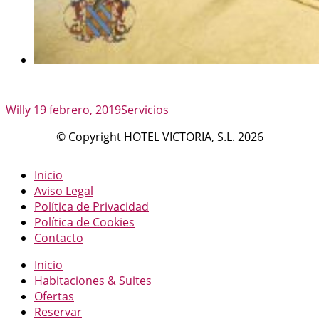
Author
Posted
Categories
Willy
19 febrero, 2019
Servicios
on
© Copyright HOTEL VICTORIA, S.L. 2026
Inicio
Aviso Legal
Política de Privacidad
Política de Cookies
Contacto
Inicio
Habitaciones & Suites
Ofertas
Reservar